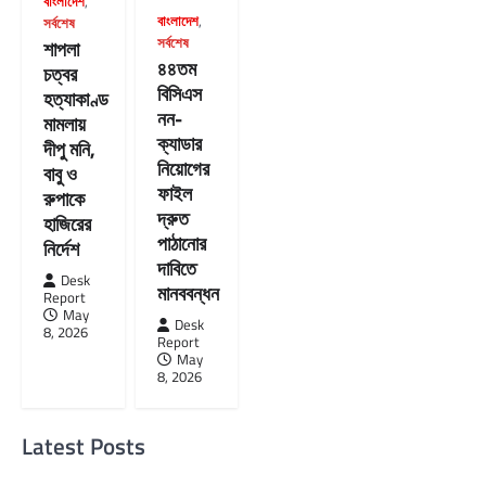
বাংলাদেশ
,
বাংলাদেশ
,
সর্বশেষ
সর্বশেষ
শাপলা
৪৪তম
চত্বর
বিসিএস
হত্যাকাণ্ড
নন-
মামলায়
ক্যাডার
দীপু মনি,
নিয়োগের
বাবু ও
ফাইল
রুপাকে
দ্রুত
হাজিরের
পাঠানোর
নির্দেশ
দাবিতে
Desk
মানববন্ধন
Report
May
Desk
8, 2026
Report
May
8, 2026
Latest Posts