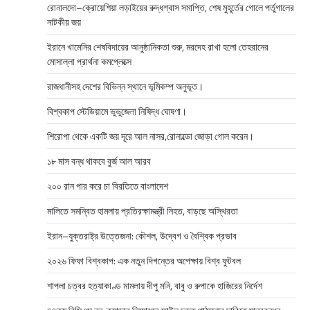
রোনালদো–ক্রোয়েশিয়া লড়াইয়ের রুদ্ধশ্বাস সমাপ্তি, শেষ মুহূর্তের গোলে পর্তুগালের
নাটকীয় জয়
ইরানে খামেনির শেষবিদায়ের আনুষ্ঠানিকতা শুরু, মরদেহ রাখা হলো তেহরানের
মোসাল্লা প্রার্থনা কমপ্লেক্সে
রাজধানীসহ দেশের বিভিন্ন স্থানে ভূমিকম্প অনুভূত।
বিশ্বকাপ স্টেডিয়ামে ভুভুজেলা নিষিদ্ধ ঘোষণা।
শিরোপা থেকে একটি জয় দূরে আল নাসর,রোনাল্ডো জোড়া গোল করেন।
১৮ মাস বন্ধ থাকবে বুর্জ আল আরব
২০০ রান পার করে চা বিরতিতে বাংলাদেশ
মালিতে সমন্বিত হামলায় প্রতিরক্ষামন্ত্রী নিহত, বাড়ছে অস্থিরতা
ইরান–যুক্তরাষ্ট্র উত্তেজনা: কৌশল, উদ্বেগ ও বৈশ্বিক প্রভাব
২০২৬ ফিফা বিশ্বকাপ: এক নতুন দিগন্তের অপেক্ষায় বিশ্ব ফুটবল
শাপলা চত্বর হত্যাকাণ্ড মামলায় দীপু মনি, বাবু ও রুপাকে হাজিরের নির্দেশ