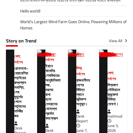
৪৪তম বিসিএস নন-ক্যাডার নিয়োগের ফাইল দ্রুত পাঠানোর দাবিতে মানববন্ধন
Hello world!
World’s Largest Wind Farm Goes Online, Powering Millions of
Homes
Story on Trend
View All
বিশ্ব
,
খেলা
,
সর্বশেষ
সর্বশেষ
ইরানে
রোনালদো–
বিশ্ব
,
খামেনির
ক্রোয়েশিয়া
খেলা
,
সর্বশেষ
শেষবিদায়ের
লড়াইয়ের
সর্বশেষ
আনুষ্ঠানিকতা
রাজধানীসহ
রুদ্ধশ্বাস
শুরু,
দেশের
বিশ্বকাপ
সমাপ্তি,
মরদেহ
বিভিন্ন
স্টেডিয়ামে
শেষ
রাখা
স্থানে
ভুভুজেলা
মুহূর্তের
হলো
ভূমিকম্প
নিষিদ্ধ
গোলে
তেহরানের
অনুভূত।
ঘোষণা।
পর্তুগালের
মোসাল্লা
নাটকীয়
প্রার্থনা
জয়
Desk
mahmud
কমপ্লেক্সে
Report
June 5,
Desk
Desk
June 7,
2026
Report