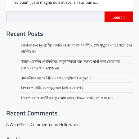
nec quam justo magna duis at sociis, faucibus a…
Search
Recent Posts
রোনালদো–ক্রোয়েশিয়া লড়াইয়ের রুদ্ধশ্বাস সমাপ্তি, শেষ মুহূর্তের গোলে পর্তুগালের
নাটকীয় জয়
ইরানে খামেনির শেষবিদায়ের আনুষ্ঠানিকতা শুরু, মরদেহ রাখা হলো তেহরানের
মোসাল্লা প্রার্থনা কমপ্লেক্সে
রাজধানীসহ দেশের বিভিন্ন স্থানে ভূমিকম্প অনুভূত।
বিশ্বকাপ স্টেডিয়ামে ভুভুজেলা নিষিদ্ধ ঘোষণা।
শিরোপা থেকে একটি জয় দূরে আল নাসর,রোনাল্ডো জোড়া গোল করেন।
Recent Comments
A WordPress Commenter
on
Hello world!