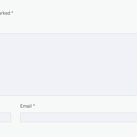
marked
*
Email
*