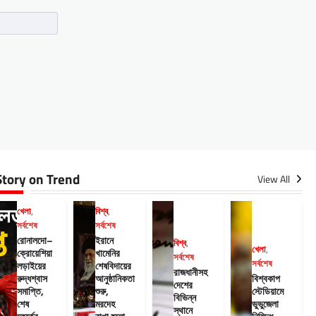
Story on Trend
View All
খেলা
,
বিশ্ব
,
সর্বশেষ
সর্বশেষ
রোনালদো–
ইরানে
বিশ্ব
,
খেলা
,
ক্রোয়েশিয়া
খামেনির
সর্বশেষ
সর্বশেষ
লড়াইয়ের
শেষবিদায়ের
রাজধানীসহ
রুদ্ধশ্বাস
আনুষ্ঠানিকতা
বিশ্বকাপ
দেশের
সমাপ্তি,
শুরু,
স্টেডিয়ামে
বিভিন্ন
শেষ
মরদেহ
ভুভুজেলা
স্থানে