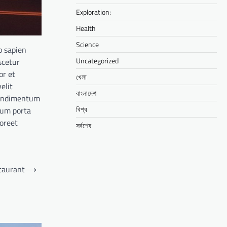
Exploration:
Health
Science
o sapien
Uncategorized
scetur
or et
খেলা
elit
বাংলাদেশ
 condimentum
বিশ্ব
cum porta
aoreet
সর্বশেষ
taurant
⟶