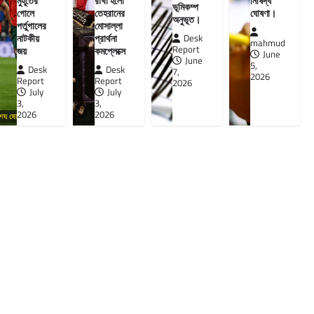
মুহূর্তের
রাখা হলো
নিষিদ্ধ
ভূমিকম্প
গোলে
তেহরানের
ঘোষণা।
অনুভূত।
পর্তুগালের
মোসাল্লা
নাটকীয়
প্রার্থনা
Desk
mahmud
Report
জয়
কমপ্লেক্সে
June
June
5,
Desk
Desk
7,
2026
Report
Report
2026
July
July
3,
3,
2026
2026