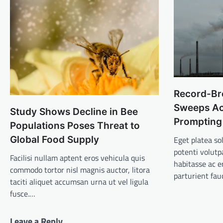
Record-Br
Sweeps Ac
Study Shows Decline in Bee
Prompting
Populations Poses Threat to
Global Food Supply
Eget platea sol
potenti volut
Facilisi nullam aptent eros vehicula quis
habitasse ac 
commodo tortor nisl magnis auctor, litora
parturient fa
taciti aliquet accumsan urna ut vel ligula
fusce.…
Leave a Reply