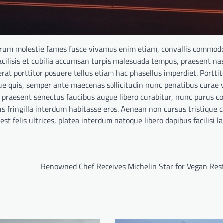
utrum molestie fames fusce vivamus enim etiam, convallis commod
facilisis et cubilia accumsan turpis malesuada tempus, praesent na
at porttitor posuere tellus etiam hac phasellus imperdiet. Porttit
ue quis, semper ante maecenas sollicitudin nunc penatibus curae v
 praesent senectus faucibus augue libero curabitur, nunc purus
us fringilla interdum habitasse eros. Aenean non cursus tristique 
t felis ultrices, platea interdum natoque libero dapibus facilisi l
Renowned Chef Receives Michelin Star for Vegan Res