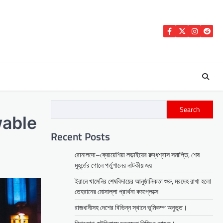
Facebook
Twitter
Instagra
Reddi
Search
wable
Recent Posts
রোনালদো–ক্রোয়েশিয়া লড়াইয়ের রুদ্ধশ্বাস সমাপ্তি, শেষ
মুহূর্তের গোলে পর্তুগালের নাটকীয় জয়
ইরানে খামেনির শেষবিদায়ের আনুষ্ঠানিকতা শুরু, মরদেহ রাখা হলো
তেহরানের মোসাল্লা প্রার্থনা কমপ্লেক্সে
রাজধানীসহ দেশের বিভিন্ন স্থানে ভূমিকম্প অনুভূত।