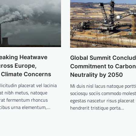
eaking Heatwave
Global Summit Conclud
ross Europe,
Commitment to Carbon
 Climate Concerns
Neutrality by 2050
licitudin placerat vel lacinia
Mi duis nisl lacus natoque portt
pat nibh metus, natoque
sociosqu sociis commodo molestie
erat fermentum rhoncus
egestas nascetur risus placerat f
ucibus urna elementum,…
hendrerit tristique porta…