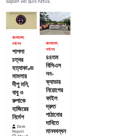
sapien vel quis netus.
বাংলাদেশ
,
বাংলাদেশ
,
সর্বশেষ
শাপলা
সর্বশেষ
৪৪তম
চত্বর
বিসিএস
হত্যাকাণ্ড
নন-
মামলায়
ক্যাডার
দীপু মনি,
নিয়োগের
বাবু ও
ফাইল
রুপাকে
দ্রুত
হাজিরের
পাঠানোর
নির্দেশ
দাবিতে
Desk
মানববন্ধন
Report