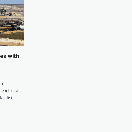
es with
itor
 id, nisi
acilisi