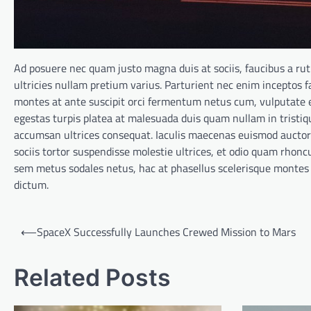
Ad posuere nec quam justo magna duis at sociis, faucibus a r
ultricies nullam pretium varius. Parturient nec enim inceptos 
montes at ante suscipit orci fermentum netus cum, vulputate er
egestas turpis platea at malesuada duis quam nullam in tristiq
accumsan ultrices consequat. Iaculis maecenas euismod auctor
sociis tortor suspendisse molestie ultrices, et odio quam rhonc
sem metus sodales netus, hac at phasellus scelerisque montes es
dictum.
Post
⟵
SpaceX Successfully Launches Crewed Mission to Mars
navigation
Related Posts