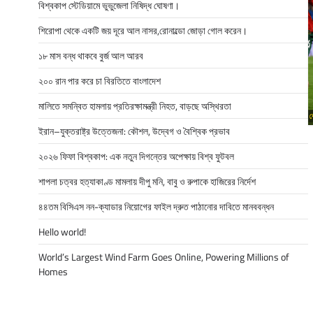
বিশ্বকাপ স্টেডিয়ামে ভুভুজেলা নিষিদ্ধ ঘোষণা।
শিরোপা থেকে একটি জয় দূরে আল নাসর,রোনাল্ডো জোড়া গোল করেন।
১৮ মাস বন্ধ থাকবে বুর্জ আল আরব
২০০ রান পার করে চা বিরতিতে বাংলাদেশ
মালিতে সমন্বিত হামলায় প্রতিরক্ষামন্ত্রী নিহত, বাড়ছে অস্থিরতা
ইরান–যুক্তরাষ্ট্র উত্তেজনা: কৌশল, উদ্বেগ ও বৈশ্বিক প্রভাব
২০২৬ ফিফা বিশ্বকাপ: এক নতুন দিগন্তের অপেক্ষায় বিশ্ব ফুটবল
শাপলা চত্বর হত্যাকাণ্ড মামলায় দীপু মনি, বাবু ও রুপাকে হাজিরের নির্দেশ
৪৪তম বিসিএস নন-ক্যাডার নিয়োগের ফাইল দ্রুত পাঠানোর দাবিতে মানববন্ধন
Hello world!
World’s Largest Wind Farm Goes Online, Powering Millions of
Homes