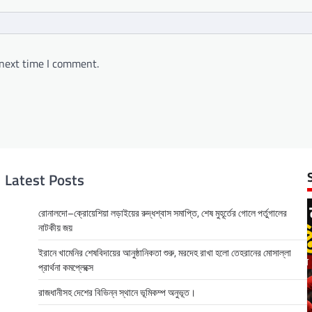
 next time I comment.
Latest Posts
রোনালদো–ক্রোয়েশিয়া লড়াইয়ের রুদ্ধশ্বাস সমাপ্তি, শেষ মুহূর্তের গোলে পর্তুগালের
নাটকীয় জয়
ইরানে খামেনির শেষবিদায়ের আনুষ্ঠানিকতা শুরু, মরদেহ রাখা হলো তেহরানের মোসাল্লা
প্রার্থনা কমপ্লেক্সে
রাজধানীসহ দেশের বিভিন্ন স্থানে ভূমিকম্প অনুভূত।