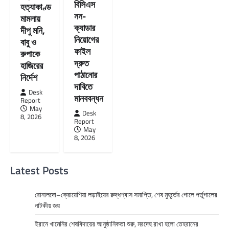
বিসিএস
হত্যাকাণ্ড
নন-
মামলায়
ক্যাডার
দীপু মনি,
নিয়োগের
বাবু ও
ফাইল
রুপাকে
দ্রুত
হাজিরের
পাঠানোর
নির্দেশ
দাবিতে
Desk
মানববন্ধন
Report
May
Desk
8, 2026
Report
May
8, 2026
Latest Posts
রোনালদো–ক্রোয়েশিয়া লড়াইয়ের রুদ্ধশ্বাস সমাপ্তি, শেষ মুহূর্তের গোলে পর্তুগালের
নাটকীয় জয়
ইরানে খামেনির শেষবিদায়ের আনুষ্ঠানিকতা শুরু, মরদেহ রাখা হলো তেহরানের