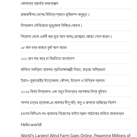
মোসাল্লা প্রার্থনা কমপ্লেক্সে
রাজধানীসহ দেশের বিভিন্ন স্থানে ভূমিকম্প অনুভূত।
বিশ্বকাপ স্টেডিয়ামে ভুভুজেলা নিষিদ্ধ ঘোষণা।
শিরোপা থেকে একটি জয় দূরে আল নাসর,রোনাল্ডো জোড়া গোল করেন।
১৮ মাস বন্ধ থাকবে বুর্জ আল আরব
২০০ রান পার করে চা বিরতিতে বাংলাদেশ
মালিতে সমন্বিত হামলায় প্রতিরক্ষামন্ত্রী নিহত, বাড়ছে অস্থিরতা
ইরান–যুক্তরাষ্ট্র উত্তেজনা: কৌশল, উদ্বেগ ও বৈশ্বিক প্রভাব
২০২৬ ফিফা বিশ্বকাপ: এক নতুন দিগন্তের অপেক্ষায় বিশ্ব ফুটবল
শাপলা চত্বর হত্যাকাণ্ড মামলায় দীপু মনি, বাবু ও রুপাকে হাজিরের নির্দেশ
৪৪তম বিসিএস নন-ক্যাডার নিয়োগের ফাইল দ্রুত পাঠানোর দাবিতে মানববন্ধন
Hello world!
World’s Largest Wind Farm Goes Online, Powering Millions of