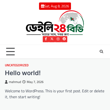
Skip
Sat, Aug 8, 2026
to
content
Facebook
Twitter
Instagram
Reddit
UNCATEGORIZED
Hello world!
mahmud
May 7, 2026
Welcome to WordPress. This is your first post. Edit or delete
it, then start writing!