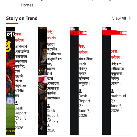
Homes
Story on Trend
View All
বিশ্ব
,
খেলা
,
সর্বশেষ
সর্বশেষ
ইরানে
রোনালদো–
বিশ্ব
,
খামেনির
ক্রোয়েশিয়া
খেলা
,
সর্বশেষ
শেষবিদায়ের
লড়াইয়ের
সর্বশেষ
আনুষ্ঠানিকতা
রাজধানীসহ
রুদ্ধশ্বাস
শুরু,
দেশের
বিশ্বকাপ
সমাপ্তি,
মরদেহ
বিভিন্ন
স্টেডিয়ামে
শেষ
রাখা
স্থানে
ভুভুজেলা
মুহূর্তের
হলো
ভূমিকম্প
নিষিদ্ধ
গোলে
তেহরানের
অনুভূত।
ঘোষণা।
পর্তুগালের
মোসাল্লা
নাটকীয়
প্রার্থনা
জয়
Desk
mahmud
কমপ্লেক্সে
Report
June 5,
Desk
Desk
June 7,
2026
Report
Report
2026
July
July
3,
3,
2026
2026